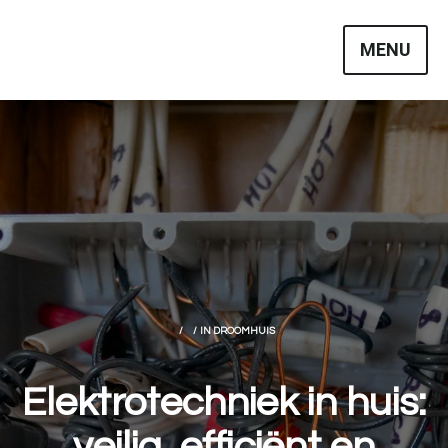
Skip
to
MENU
content
IN
DROOMHUIS
Elektrotechniek in huis:
veilig, efficiënt en